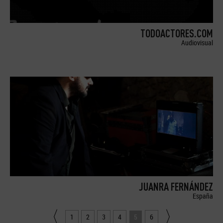
TODOACTORES.COM
Audiovisual
JUANRA FERNÁNDEZ
España
1
2
3
4
5
6