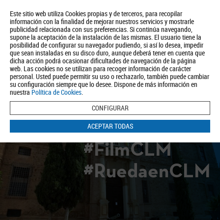
Este sitio web utiliza Cookies propias y de terceros, para recopilar
información con la finalidad de mejorar nuestros servicios y mostrarle
publicidad relacionada con sus preferencias. Si continúa navegando,
supone la aceptación de la instalación de las mismas. El usuario tiene la
posibilidad de configurar su navegador pudiendo, si así lo desea, impedir
que sean instaladas en su disco duro, aunque deberá tener en cuenta que
dicha acción podrá ocasionar dificultades de navegación de la página
Quiénes somos
Turismo
Política de Privacidad
Aviso Legal
web. Las cookies no se utilizan para recoger información de carácter
Política de Cookies
personal. Usted puede permitir su uso o rechazarlo, también puede cambiar
su configuración siempre que lo desee. Dispone de más información en
BUSCAR
nuestra
Política de Cookies
.
CONFIGURAR
ACEPTAR TODAS
#FilmCLM
#RuedaenCLM