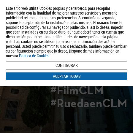
Este sitio web utiliza Cookies propias y de terceros, para recopilar
información con la finalidad de mejorar nuestros servicios y mostrarle
publicidad relacionada con sus preferencias. Si continúa navegando,
supone la aceptación de la instalación de las mismas. El usuario tiene la
posibilidad de configurar su navegador pudiendo, si así lo desea, impedir
que sean instaladas en su disco duro, aunque deberá tener en cuenta que
dicha acción podrá ocasionar dificultades de navegación de la página
Quiénes somos
Turismo
Política de Privacidad
Aviso Legal
web. Las cookies no se utilizan para recoger información de carácter
Política de Cookies
personal. Usted puede permitir su uso o rechazarlo, también puede cambiar
su configuración siempre que lo desee. Dispone de más información en
BUSCAR
nuestra
Política de Cookies
.
CONFIGURAR
ACEPTAR TODAS
#FilmCLM
#RuedaenCLM