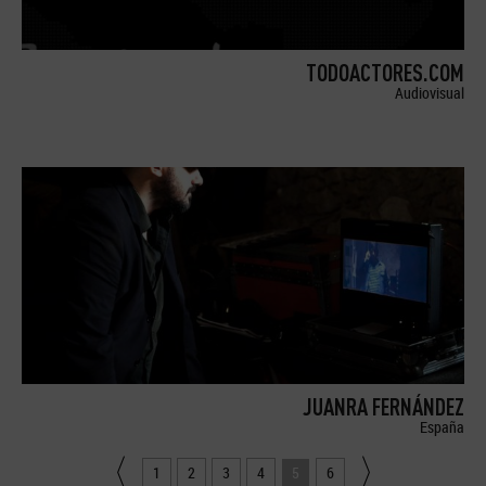
TODOACTORES.COM
Audiovisual
JUANRA FERNÁNDEZ
España
1
2
3
4
5
6