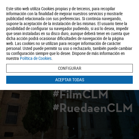
Este sitio web utiliza Cookies propias y de terceros, para recopilar
información con la finalidad de mejorar nuestros servicios y mostrarle
publicidad relacionada con sus preferencias. Si continúa navegando,
supone la aceptación de la instalación de las mismas. El usuario tiene la
posibilidad de configurar su navegador pudiendo, si así lo desea, impedir
que sean instaladas en su disco duro, aunque deberá tener en cuenta que
dicha acción podrá ocasionar dificultades de navegación de la página
Quiénes somos
Turismo
Política de Privacidad
Aviso Legal
web. Las cookies no se utilizan para recoger información de carácter
Política de Cookies
personal. Usted puede permitir su uso o rechazarlo, también puede cambiar
su configuración siempre que lo desee. Dispone de más información en
BUSCAR
nuestra
Política de Cookies
.
CONFIGURAR
ACEPTAR TODAS
#FilmCLM
#RuedaenCLM