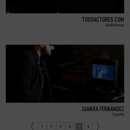
TODOACTORES.COM
Audiovisual
JUANRA FERNÁNDEZ
España
1
2
3
4
5
6