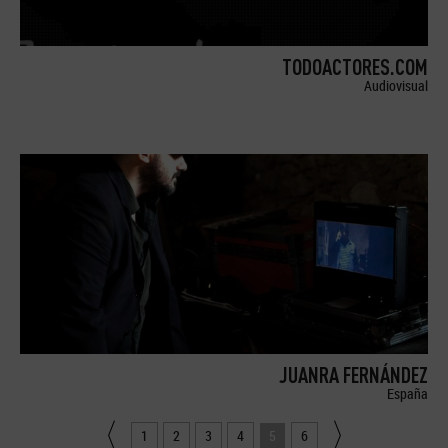
TODOACTORES.COM
Audiovisual
JUANRA FERNÁNDEZ
España
1
2
3
4
5
6