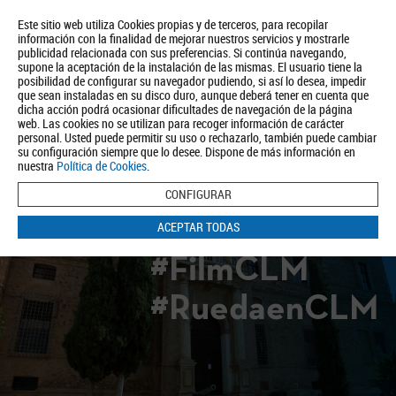
Este sitio web utiliza Cookies propias y de terceros, para recopilar
información con la finalidad de mejorar nuestros servicios y mostrarle
publicidad relacionada con sus preferencias. Si continúa navegando,
supone la aceptación de la instalación de las mismas. El usuario tiene la
posibilidad de configurar su navegador pudiendo, si así lo desea, impedir
que sean instaladas en su disco duro, aunque deberá tener en cuenta que
dicha acción podrá ocasionar dificultades de navegación de la página
Quiénes somos
Turismo
Política de Privacidad
Aviso Legal
web. Las cookies no se utilizan para recoger información de carácter
Política de Cookies
personal. Usted puede permitir su uso o rechazarlo, también puede cambiar
su configuración siempre que lo desee. Dispone de más información en
BUSCAR
nuestra
Política de Cookies
.
CONFIGURAR
ACEPTAR TODAS
#FilmCLM
#RuedaenCLM