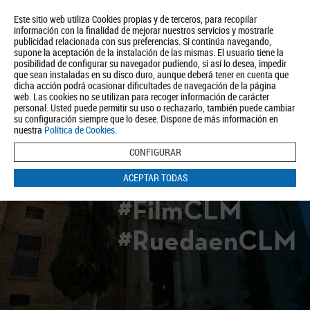
Este sitio web utiliza Cookies propias y de terceros, para recopilar
información con la finalidad de mejorar nuestros servicios y mostrarle
publicidad relacionada con sus preferencias. Si continúa navegando,
supone la aceptación de la instalación de las mismas. El usuario tiene la
posibilidad de configurar su navegador pudiendo, si así lo desea, impedir
que sean instaladas en su disco duro, aunque deberá tener en cuenta que
dicha acción podrá ocasionar dificultades de navegación de la página
Quiénes somos
Turismo
Política de Privacidad
Aviso Legal
web. Las cookies no se utilizan para recoger información de carácter
Política de Cookies
personal. Usted puede permitir su uso o rechazarlo, también puede cambiar
su configuración siempre que lo desee. Dispone de más información en
BUSCAR
nuestra
Política de Cookies
.
CONFIGURAR
ACEPTAR TODAS
#FilmCLM
#RuedaenCLM