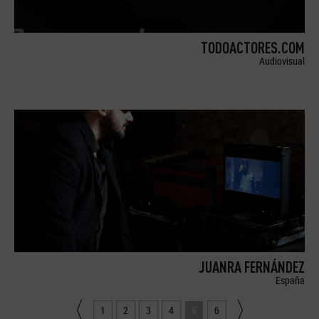
TODOACTORES.COM
Audiovisual
JUANRA FERNÁNDEZ
España
1
2
3
4
5
6