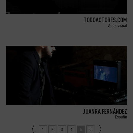
TODOACTORES.COM
Audiovisual
JUANRA FERNÁNDEZ
España
1
2
3
4
5
6