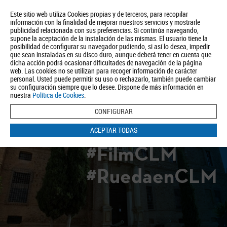
Este sitio web utiliza Cookies propias y de terceros, para recopilar
información con la finalidad de mejorar nuestros servicios y mostrarle
publicidad relacionada con sus preferencias. Si continúa navegando,
supone la aceptación de la instalación de las mismas. El usuario tiene la
posibilidad de configurar su navegador pudiendo, si así lo desea, impedir
que sean instaladas en su disco duro, aunque deberá tener en cuenta que
dicha acción podrá ocasionar dificultades de navegación de la página
Quiénes somos
Turismo
Política de Privacidad
Aviso Legal
web. Las cookies no se utilizan para recoger información de carácter
Política de Cookies
personal. Usted puede permitir su uso o rechazarlo, también puede cambiar
su configuración siempre que lo desee. Dispone de más información en
BUSCAR
nuestra
Política de Cookies
.
CONFIGURAR
ACEPTAR TODAS
#FilmCLM
#RuedaenCLM