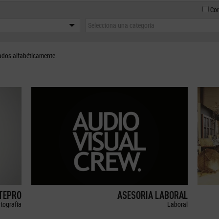
Con
Selecciona una categoría
ados alfabéticamente.
ETEPRO
ASESORIA LABORAL
tografía
Laboral