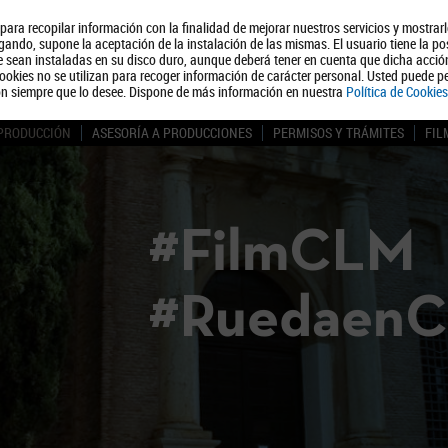
, para recopilar información con la finalidad de mejorar nuestros servicios y mostrar
Quiénes somos
Turismo
Polít
ando, supone la aceptación de la instalación de las mismas. El usuario tiene la po
ue sean instaladas en su disco duro, aunque deberá tener en cuenta que dicha acci
ookies no se utilizan para recoger información de carácter personal. Usted puede pe
ón siempre que lo desee. Dispone de más información en nuestra
Política de Cookies
 PRODUCCIÓN
ASESORÍA A PRODUCCIONES
PERMISOS Y TRÁMITES
FIL
#FilmCLM
#Ruedaen