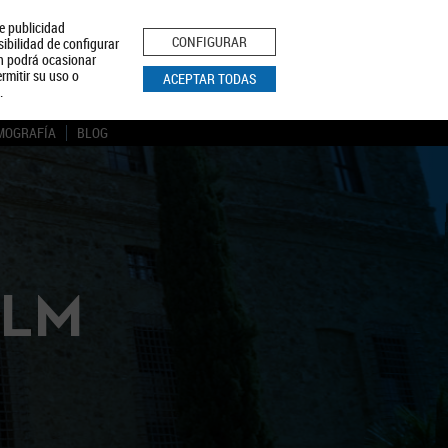
le publicidad
ica de Privacidad
Aviso Legal
Política de Cookies
CONFIGURAR
sibilidad de configurar
ón podrá ocasionar
BUSCAR
rmitir su uso o
ACEPTAR TODAS
.
MOGRAFÍA
BLOG
CLM