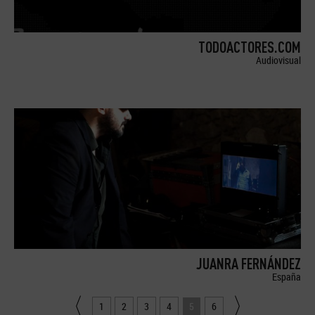
TODOACTORES.COM
Audiovisual
JUANRA FERNÁNDEZ
España
1
2
3
4
5
6