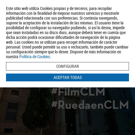
Este sitio web utiliza Cookies propias y de terceros, para recopilar
información con la finalidad de mejorar nuestros servicios y mostrarle
publicidad relacionada con sus preferencias. Si continúa navegando,
supone la aceptación de la instalación de las mismas. El usuario tiene la
posibilidad de configurar su navegador pudiendo, si así lo desea, impedir
que sean instaladas en su disco duro, aunque deberá tener en cuenta que
dicha acción podrá ocasionar dificultades de navegación de la página
Quiénes somos
Turismo
Política de Privacidad
Aviso Legal
web. Las cookies no se utilizan para recoger información de carácter
Política de Cookies
personal. Usted puede permitir su uso o rechazarlo, también puede cambiar
su configuración siempre que lo desee. Dispone de más información en
BUSCAR
nuestra
Política de Cookies
.
CONFIGURAR
ACEPTAR TODAS
#FilmCLM
#RuedaenCLM