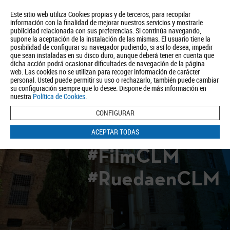
Este sitio web utiliza Cookies propias y de terceros, para recopilar
información con la finalidad de mejorar nuestros servicios y mostrarle
publicidad relacionada con sus preferencias. Si continúa navegando,
supone la aceptación de la instalación de las mismas. El usuario tiene la
posibilidad de configurar su navegador pudiendo, si así lo desea, impedir
que sean instaladas en su disco duro, aunque deberá tener en cuenta que
dicha acción podrá ocasionar dificultades de navegación de la página
Quiénes somos
Turismo
Política de Privacidad
Aviso Legal
web. Las cookies no se utilizan para recoger información de carácter
Política de Cookies
personal. Usted puede permitir su uso o rechazarlo, también puede cambiar
su configuración siempre que lo desee. Dispone de más información en
BUSCAR
nuestra
Política de Cookies
.
CONFIGURAR
ACEPTAR TODAS
#FilmCLM
#RuedaenCLM