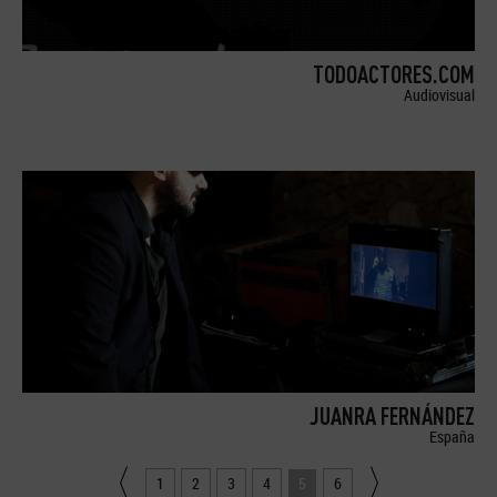
TODOACTORES.COM
Audiovisual
JUANRA FERNÁNDEZ
España
1
2
3
4
5
6