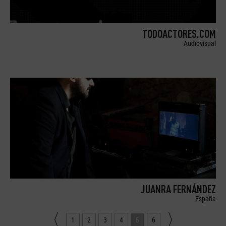
TODOACTORES.COM
Audiovisual
JUANRA FERNÁNDEZ
España
1
2
3
4
5
6