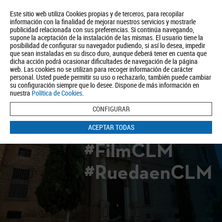
Este sitio web utiliza Cookies propias y de terceros, para recopilar
información con la finalidad de mejorar nuestros servicios y mostrarle
publicidad relacionada con sus preferencias. Si continúa navegando,
supone la aceptación de la instalación de las mismas. El usuario tiene la
posibilidad de configurar su navegador pudiendo, si así lo desea, impedir
que sean instaladas en su disco duro, aunque deberá tener en cuenta que
dicha acción podrá ocasionar dificultades de navegación de la página
Quiénes somos
Turismo
Política de Privacidad
Aviso Legal
web. Las cookies no se utilizan para recoger información de carácter
Política de Cookies
personal. Usted puede permitir su uso o rechazarlo, también puede cambiar
su configuración siempre que lo desee. Dispone de más información en
BUSCAR
nuestra
Política de Cookies
.
CONFIGURAR
ACEPTAR TODAS
#FilmCLM
#RuedaenCLM