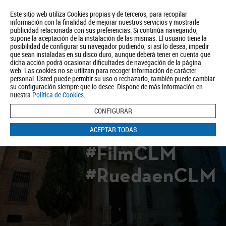
Este sitio web utiliza Cookies propias y de terceros, para recopilar
información con la finalidad de mejorar nuestros servicios y mostrarle
publicidad relacionada con sus preferencias. Si continúa navegando,
supone la aceptación de la instalación de las mismas. El usuario tiene la
posibilidad de configurar su navegador pudiendo, si así lo desea, impedir
que sean instaladas en su disco duro, aunque deberá tener en cuenta que
dicha acción podrá ocasionar dificultades de navegación de la página
Quiénes somos
Turismo
Política de Privacidad
Aviso Legal
web. Las cookies no se utilizan para recoger información de carácter
Política de Cookies
personal. Usted puede permitir su uso o rechazarlo, también puede cambiar
su configuración siempre que lo desee. Dispone de más información en
BUSCAR
nuestra
Política de Cookies
.
CONFIGURAR
ACEPTAR TODAS
#FilmCLM
#RuedaenCLM