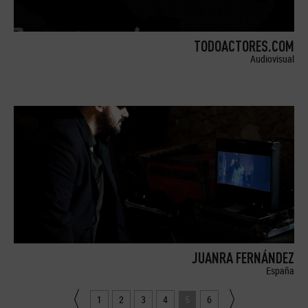
TODOACTORES.COM
Audiovisual
JUANRA FERNÁNDEZ
España
1
2
3
4
5
6