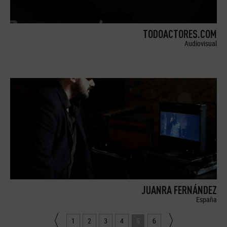
TODOACTORES.COM
Audiovisual
JUANRA FERNÁNDEZ
España
1
2
3
4
5
6