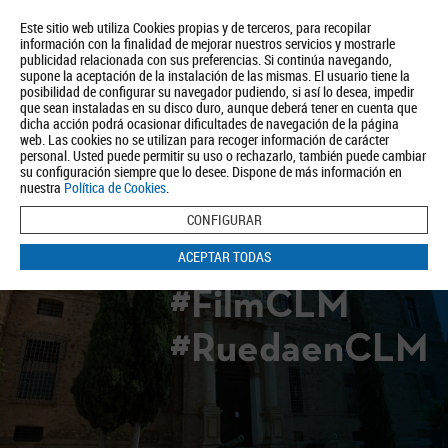
Este sitio web utiliza Cookies propias y de terceros, para recopilar
información con la finalidad de mejorar nuestros servicios y mostrarle
publicidad relacionada con sus preferencias. Si continúa navegando,
supone la aceptación de la instalación de las mismas. El usuario tiene la
posibilidad de configurar su navegador pudiendo, si así lo desea, impedir
que sean instaladas en su disco duro, aunque deberá tener en cuenta que
dicha acción podrá ocasionar dificultades de navegación de la página
Quiénes somos
Turismo
Política de Privacidad
Aviso Legal
web. Las cookies no se utilizan para recoger información de carácter
Política de Cookies
personal. Usted puede permitir su uso o rechazarlo, también puede cambiar
su configuración siempre que lo desee. Dispone de más información en
BUSCAR
nuestra
Política de Cookies
.
CONFIGURAR
ACEPTAR TODAS
#FilmCLM
#RuedaenCLM