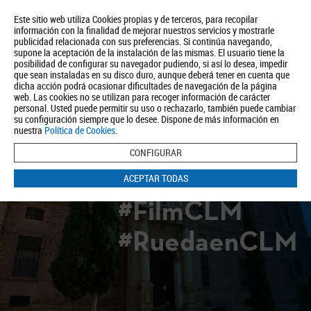
Este sitio web utiliza Cookies propias y de terceros, para recopilar
información con la finalidad de mejorar nuestros servicios y mostrarle
publicidad relacionada con sus preferencias. Si continúa navegando,
supone la aceptación de la instalación de las mismas. El usuario tiene la
posibilidad de configurar su navegador pudiendo, si así lo desea, impedir
que sean instaladas en su disco duro, aunque deberá tener en cuenta que
dicha acción podrá ocasionar dificultades de navegación de la página
Quiénes somos
Turismo
Política de Privacidad
Aviso Legal
web. Las cookies no se utilizan para recoger información de carácter
Política de Cookies
personal. Usted puede permitir su uso o rechazarlo, también puede cambiar
su configuración siempre que lo desee. Dispone de más información en
BUSCAR
nuestra
Política de Cookies
.
CONFIGURAR
ACEPTAR TODAS
#FilmCLM
#RuedaenCLM