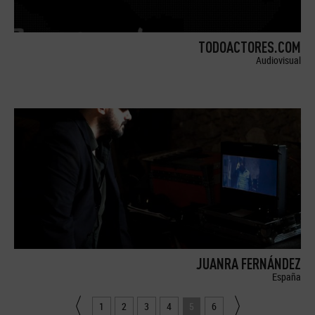
TODOACTORES.COM
Audiovisual
JUANRA FERNÁNDEZ
España
1
2
3
4
5
6