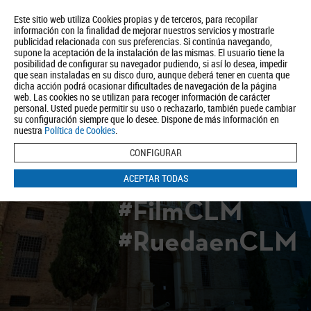
Este sitio web utiliza Cookies propias y de terceros, para recopilar
información con la finalidad de mejorar nuestros servicios y mostrarle
publicidad relacionada con sus preferencias. Si continúa navegando,
supone la aceptación de la instalación de las mismas. El usuario tiene la
posibilidad de configurar su navegador pudiendo, si así lo desea, impedir
que sean instaladas en su disco duro, aunque deberá tener en cuenta que
dicha acción podrá ocasionar dificultades de navegación de la página
Quiénes somos
Turismo
Política de Privacidad
Aviso Legal
web. Las cookies no se utilizan para recoger información de carácter
Política de Cookies
personal. Usted puede permitir su uso o rechazarlo, también puede cambiar
su configuración siempre que lo desee. Dispone de más información en
BUSCAR
nuestra
Política de Cookies
.
CONFIGURAR
ACEPTAR TODAS
#FilmCLM
#RuedaenCLM