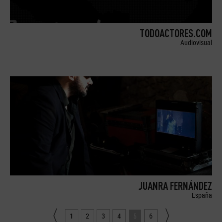
TODOACTORES.COM
Audiovisual
JUANRA FERNÁNDEZ
España
1
2
3
4
5
6