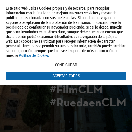
Este sitio web utiliza Cookies propias y de terceros, para recopilar
información con la finalidad de mejorar nuestros servicios y mostrarle
publicidad relacionada con sus preferencias. Si continúa navegando,
supone la aceptación de la instalación de las mismas. El usuario tiene la
posibilidad de configurar su navegador pudiendo, si así lo desea, impedir
que sean instaladas en su disco duro, aunque deberá tener en cuenta que
dicha acción podrá ocasionar dificultades de navegación de la página
Quiénes somos
Turismo
Política de Privacidad
Aviso Legal
web. Las cookies no se utilizan para recoger información de carácter
Política de Cookies
personal. Usted puede permitir su uso o rechazarlo, también puede cambiar
su configuración siempre que lo desee. Dispone de más información en
BUSCAR
nuestra
Política de Cookies
.
CONFIGURAR
ACEPTAR TODAS
#FilmCLM
#RuedaenCLM