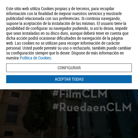
Este sitio web utiliza Cookies propias y de terceros, para recopilar
información con la finalidad de mejorar nuestros servicios y mostrarle
publicidad relacionada con sus preferencias. Si continúa navegando,
supone la aceptación de la instalación de las mismas. El usuario tiene la
posibilidad de configurar su navegador pudiendo, si así lo desea, impedir
que sean instaladas en su disco duro, aunque deberá tener en cuenta que
dicha acción podrá ocasionar dificultades de navegación de la página
Quiénes somos
Turismo
Política de Privacidad
Aviso Legal
web. Las cookies no se utilizan para recoger información de carácter
Política de Cookies
personal. Usted puede permitir su uso o rechazarlo, también puede cambiar
su configuración siempre que lo desee. Dispone de más información en
BUSCAR
nuestra
Política de Cookies
.
CONFIGURAR
ACEPTAR TODAS
#FilmCLM
#RuedaenCLM