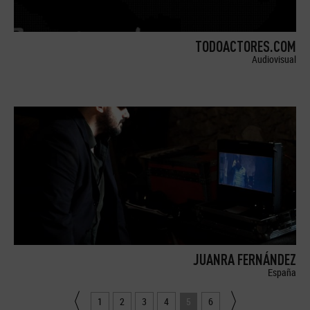
TODOACTORES.COM
Audiovisual
JUANRA FERNÁNDEZ
España
1
2
3
4
5
6