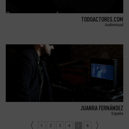
TODOACTORES.COM
Audiovisual
JUANRA FERNÁNDEZ
España
1
2
3
4
5
6