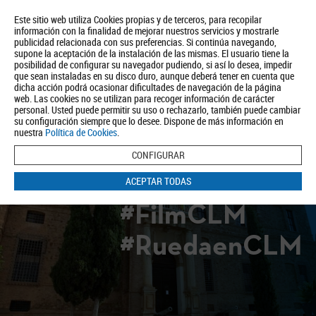
Este sitio web utiliza Cookies propias y de terceros, para recopilar
información con la finalidad de mejorar nuestros servicios y mostrarle
publicidad relacionada con sus preferencias. Si continúa navegando,
supone la aceptación de la instalación de las mismas. El usuario tiene la
posibilidad de configurar su navegador pudiendo, si así lo desea, impedir
que sean instaladas en su disco duro, aunque deberá tener en cuenta que
dicha acción podrá ocasionar dificultades de navegación de la página
Quiénes somos
Turismo
Política de Privacidad
Aviso Legal
web. Las cookies no se utilizan para recoger información de carácter
Política de Cookies
personal. Usted puede permitir su uso o rechazarlo, también puede cambiar
su configuración siempre que lo desee. Dispone de más información en
BUSCAR
nuestra
Política de Cookies
.
CONFIGURAR
ACEPTAR TODAS
#FilmCLM
#RuedaenCLM