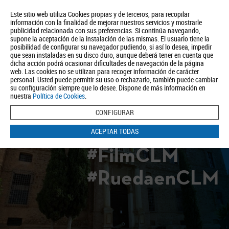
Este sitio web utiliza Cookies propias y de terceros, para recopilar
información con la finalidad de mejorar nuestros servicios y mostrarle
publicidad relacionada con sus preferencias. Si continúa navegando,
supone la aceptación de la instalación de las mismas. El usuario tiene la
posibilidad de configurar su navegador pudiendo, si así lo desea, impedir
que sean instaladas en su disco duro, aunque deberá tener en cuenta que
dicha acción podrá ocasionar dificultades de navegación de la página
Quiénes somos
Turismo
Política de Privacidad
Aviso Legal
web. Las cookies no se utilizan para recoger información de carácter
Política de Cookies
personal. Usted puede permitir su uso o rechazarlo, también puede cambiar
su configuración siempre que lo desee. Dispone de más información en
BUSCAR
nuestra
Política de Cookies
.
CONFIGURAR
ACEPTAR TODAS
#FilmCLM
#RuedaenCLM