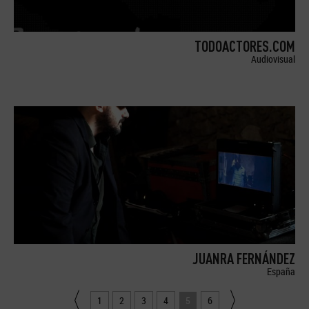
TODOACTORES.COM
Audiovisual
JUANRA FERNÁNDEZ
España
1
2
3
4
5
6