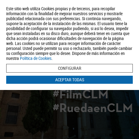
Este sitio web utiliza Cookies propias y de terceros, para recopilar
información con la finalidad de mejorar nuestros servicios y mostrarle
publicidad relacionada con sus preferencias. Si continúa navegando,
supone la aceptación de la instalación de las mismas. El usuario tiene la
posibilidad de configurar su navegador pudiendo, si así lo desea, impedir
que sean instaladas en su disco duro, aunque deberá tener en cuenta que
dicha acción podrá ocasionar dificultades de navegación de la página
Quiénes somos
Turismo
Política de Privacidad
Aviso Legal
web. Las cookies no se utilizan para recoger información de carácter
Política de Cookies
personal. Usted puede permitir su uso o rechazarlo, también puede cambiar
su configuración siempre que lo desee. Dispone de más información en
BUSCAR
nuestra
Política de Cookies
.
CONFIGURAR
ACEPTAR TODAS
#FilmCLM
#RuedaenCLM