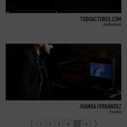
TODOACTORES.COM
Audiovisual
JUANRA FERNÁNDEZ
España
1
2
3
4
5
6