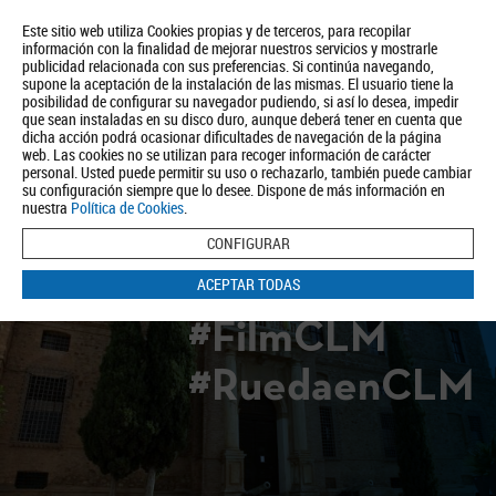
Este sitio web utiliza Cookies propias y de terceros, para recopilar
información con la finalidad de mejorar nuestros servicios y mostrarle
publicidad relacionada con sus preferencias. Si continúa navegando,
supone la aceptación de la instalación de las mismas. El usuario tiene la
posibilidad de configurar su navegador pudiendo, si así lo desea, impedir
que sean instaladas en su disco duro, aunque deberá tener en cuenta que
dicha acción podrá ocasionar dificultades de navegación de la página
Quiénes somos
Turismo
Política de Privacidad
Aviso Legal
web. Las cookies no se utilizan para recoger información de carácter
Política de Cookies
personal. Usted puede permitir su uso o rechazarlo, también puede cambiar
su configuración siempre que lo desee. Dispone de más información en
BUSCAR
nuestra
Política de Cookies
.
CONFIGURAR
ACEPTAR TODAS
#FilmCLM
#RuedaenCLM