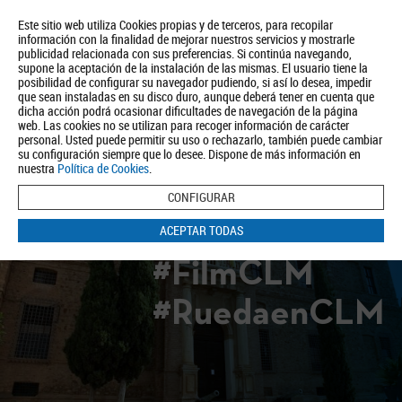
Este sitio web utiliza Cookies propias y de terceros, para recopilar
información con la finalidad de mejorar nuestros servicios y mostrarle
publicidad relacionada con sus preferencias. Si continúa navegando,
supone la aceptación de la instalación de las mismas. El usuario tiene la
posibilidad de configurar su navegador pudiendo, si así lo desea, impedir
que sean instaladas en su disco duro, aunque deberá tener en cuenta que
dicha acción podrá ocasionar dificultades de navegación de la página
Quiénes somos
Turismo
Política de Privacidad
Aviso Legal
web. Las cookies no se utilizan para recoger información de carácter
Política de Cookies
personal. Usted puede permitir su uso o rechazarlo, también puede cambiar
su configuración siempre que lo desee. Dispone de más información en
BUSCAR
nuestra
Política de Cookies
.
CONFIGURAR
ACEPTAR TODAS
#FilmCLM
#RuedaenCLM