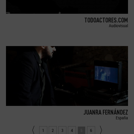
TODOACTORES.COM
Audiovisual
JUANRA FERNÁNDEZ
España
1
2
3
4
5
6