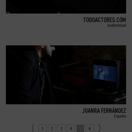
TODOACTORES.COM
Audiovisual
JUANRA FERNÁNDEZ
España
1
2
3
4
5
6