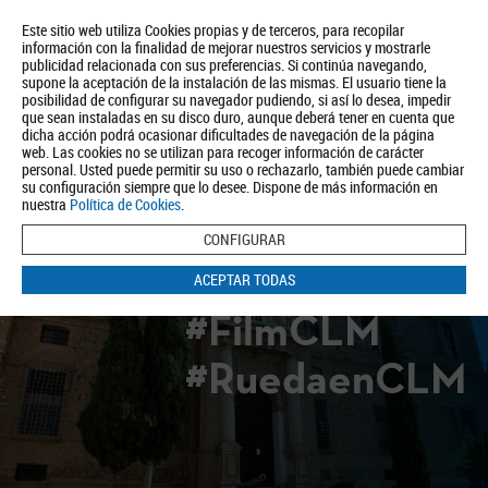
Este sitio web utiliza Cookies propias y de terceros, para recopilar
información con la finalidad de mejorar nuestros servicios y mostrarle
publicidad relacionada con sus preferencias. Si continúa navegando,
supone la aceptación de la instalación de las mismas. El usuario tiene la
posibilidad de configurar su navegador pudiendo, si así lo desea, impedir
que sean instaladas en su disco duro, aunque deberá tener en cuenta que
dicha acción podrá ocasionar dificultades de navegación de la página
Quiénes somos
Turismo
Política de Privacidad
Aviso Legal
web. Las cookies no se utilizan para recoger información de carácter
Política de Cookies
personal. Usted puede permitir su uso o rechazarlo, también puede cambiar
su configuración siempre que lo desee. Dispone de más información en
BUSCAR
nuestra
Política de Cookies
.
CONFIGURAR
ACEPTAR TODAS
#FilmCLM
#RuedaenCLM