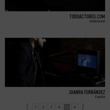
TODOACTORES.COM
Audiovisual
JUANRA FERNÁNDEZ
España
1
2
3
4
5
6