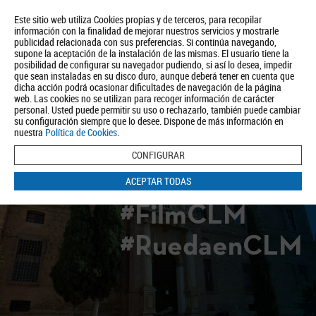
Este sitio web utiliza Cookies propias y de terceros, para recopilar
información con la finalidad de mejorar nuestros servicios y mostrarle
publicidad relacionada con sus preferencias. Si continúa navegando,
supone la aceptación de la instalación de las mismas. El usuario tiene la
posibilidad de configurar su navegador pudiendo, si así lo desea, impedir
que sean instaladas en su disco duro, aunque deberá tener en cuenta que
dicha acción podrá ocasionar dificultades de navegación de la página
Quiénes somos
Turismo
Política de Privacidad
Aviso Legal
web. Las cookies no se utilizan para recoger información de carácter
Política de Cookies
personal. Usted puede permitir su uso o rechazarlo, también puede cambiar
su configuración siempre que lo desee. Dispone de más información en
BUSCAR
nuestra
Política de Cookies
.
CONFIGURAR
ACEPTAR TODAS
#FilmCLM
#RuedaenCLM