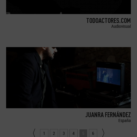
TODOACTORES.COM
Audiovisual
JUANRA FERNÁNDEZ
España
1
2
3
4
5
6