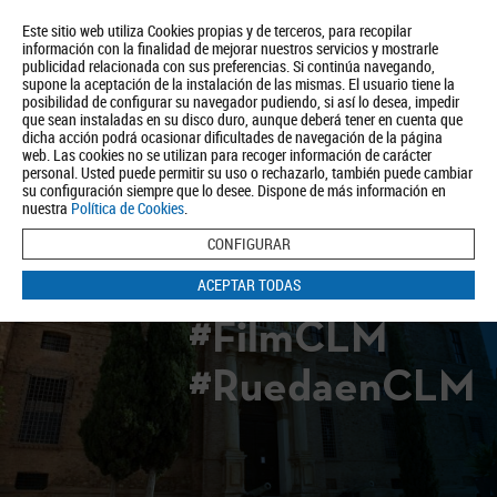
Este sitio web utiliza Cookies propias y de terceros, para recopilar
información con la finalidad de mejorar nuestros servicios y mostrarle
publicidad relacionada con sus preferencias. Si continúa navegando,
supone la aceptación de la instalación de las mismas. El usuario tiene la
posibilidad de configurar su navegador pudiendo, si así lo desea, impedir
que sean instaladas en su disco duro, aunque deberá tener en cuenta que
dicha acción podrá ocasionar dificultades de navegación de la página
Quiénes somos
Turismo
Política de Privacidad
Aviso Legal
web. Las cookies no se utilizan para recoger información de carácter
Política de Cookies
personal. Usted puede permitir su uso o rechazarlo, también puede cambiar
su configuración siempre que lo desee. Dispone de más información en
BUSCAR
nuestra
Política de Cookies
.
CONFIGURAR
ACEPTAR TODAS
#FilmCLM
#RuedaenCLM