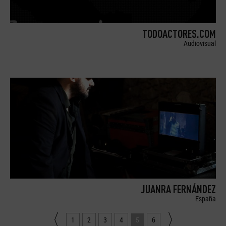
TODOACTORES.COM
Audiovisual
JUANRA FERNÁNDEZ
España
1
2
3
4
5
6