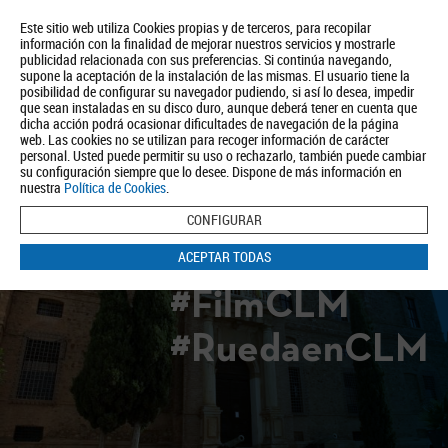
Este sitio web utiliza Cookies propias y de terceros, para recopilar
información con la finalidad de mejorar nuestros servicios y mostrarle
publicidad relacionada con sus preferencias. Si continúa navegando,
supone la aceptación de la instalación de las mismas. El usuario tiene la
posibilidad de configurar su navegador pudiendo, si así lo desea, impedir
que sean instaladas en su disco duro, aunque deberá tener en cuenta que
dicha acción podrá ocasionar dificultades de navegación de la página
Quiénes somos
Turismo
Política de Privacidad
Aviso Legal
web. Las cookies no se utilizan para recoger información de carácter
Política de Cookies
personal. Usted puede permitir su uso o rechazarlo, también puede cambiar
su configuración siempre que lo desee. Dispone de más información en
BUSCAR
nuestra
Política de Cookies
.
CONFIGURAR
ACEPTAR TODAS
#FilmCLM
#RuedaenCLM