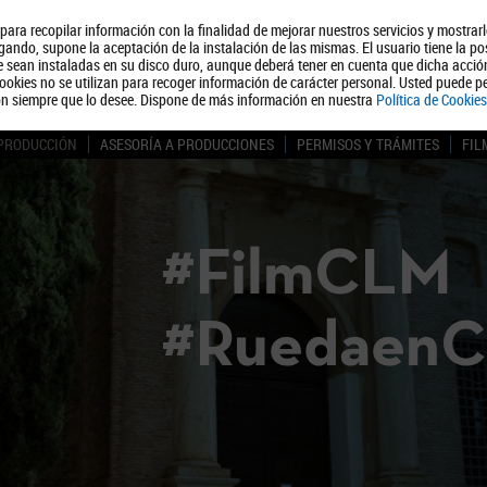
, para recopilar información con la finalidad de mejorar nuestros servicios y mostrar
Quiénes somos
Turismo
Polít
ando, supone la aceptación de la instalación de las mismas. El usuario tiene la po
ue sean instaladas en su disco duro, aunque deberá tener en cuenta que dicha acci
ookies no se utilizan para recoger información de carácter personal. Usted puede pe
ón siempre que lo desee. Dispone de más información en nuestra
Política de Cookies
 PRODUCCIÓN
ASESORÍA A PRODUCCIONES
PERMISOS Y TRÁMITES
FIL
#FilmCLM
#Ruedaen