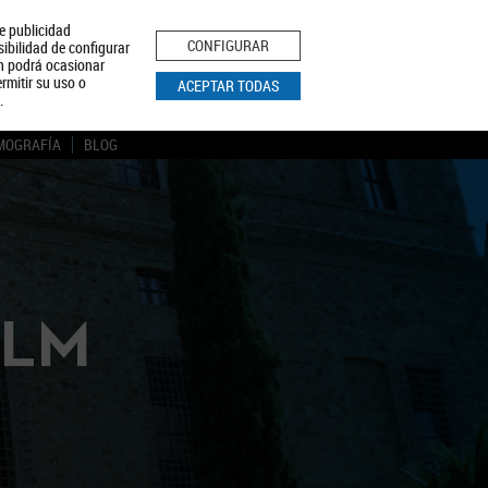
le publicidad
ica de Privacidad
Aviso Legal
Política de Cookies
CONFIGURAR
sibilidad de configurar
ón podrá ocasionar
BUSCAR
rmitir su uso o
ACEPTAR TODAS
.
MOGRAFÍA
BLOG
CLM