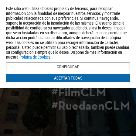
Este sitio web utiliza Cookies propias y de terceros, para recopilar
información con la finalidad de mejorar nuestros servicios y mostrarle
publicidad relacionada con sus preferencias. Si continúa navegando,
supone la aceptación de la instalación de las mismas. El usuario tiene la
posibilidad de configurar su navegador pudiendo, si así lo desea, impedir
que sean instaladas en su disco duro, aunque deberá tener en cuenta que
dicha acción podrá ocasionar dificultades de navegación de la página
Quiénes somos
Turismo
Política de Privacidad
Aviso Legal
web. Las cookies no se utilizan para recoger información de carácter
Política de Cookies
personal. Usted puede permitir su uso o rechazarlo, también puede cambiar
su configuración siempre que lo desee. Dispone de más información en
BUSCAR
nuestra
Política de Cookies
.
CONFIGURAR
ACEPTAR TODAS
#FilmCLM
#RuedaenCLM