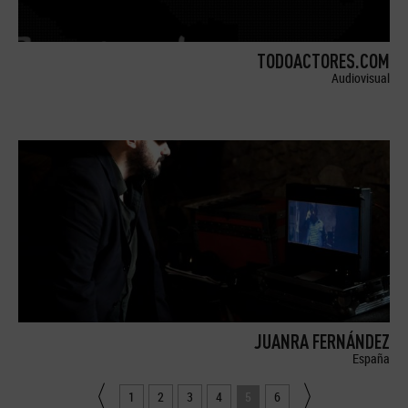
TODOACTORES.COM
Audiovisual
JUANRA FERNÁNDEZ
España
1
2
3
4
5
6