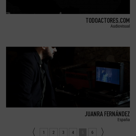
TODOACTORES.COM
Audiovisual
JUANRA FERNÁNDEZ
España
1
2
3
4
5
6