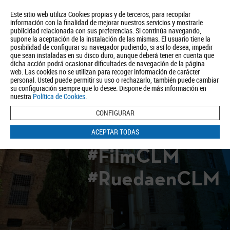
Este sitio web utiliza Cookies propias y de terceros, para recopilar
información con la finalidad de mejorar nuestros servicios y mostrarle
publicidad relacionada con sus preferencias. Si continúa navegando,
supone la aceptación de la instalación de las mismas. El usuario tiene la
posibilidad de configurar su navegador pudiendo, si así lo desea, impedir
que sean instaladas en su disco duro, aunque deberá tener en cuenta que
dicha acción podrá ocasionar dificultades de navegación de la página
Quiénes somos
Turismo
Política de Privacidad
Aviso Legal
web. Las cookies no se utilizan para recoger información de carácter
Política de Cookies
personal. Usted puede permitir su uso o rechazarlo, también puede cambiar
su configuración siempre que lo desee. Dispone de más información en
BUSCAR
nuestra
Política de Cookies
.
CONFIGURAR
ACEPTAR TODAS
#FilmCLM
#RuedaenCLM