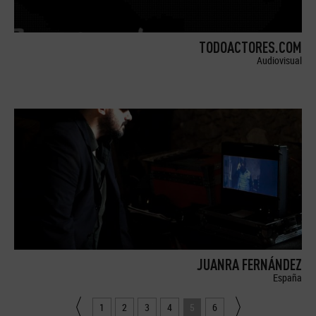
TODOACTORES.COM
Audiovisual
JUANRA FERNÁNDEZ
España
1
2
3
4
5
6