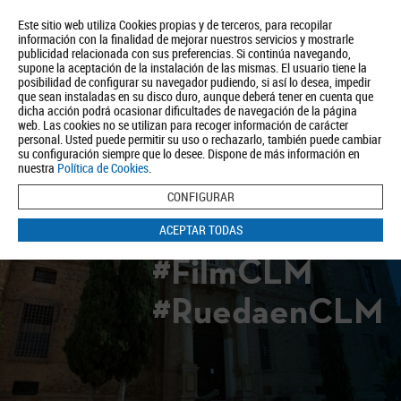
Este sitio web utiliza Cookies propias y de terceros, para recopilar
información con la finalidad de mejorar nuestros servicios y mostrarle
publicidad relacionada con sus preferencias. Si continúa navegando,
supone la aceptación de la instalación de las mismas. El usuario tiene la
posibilidad de configurar su navegador pudiendo, si así lo desea, impedir
que sean instaladas en su disco duro, aunque deberá tener en cuenta que
dicha acción podrá ocasionar dificultades de navegación de la página
Quiénes somos
Turismo
Política de Privacidad
Aviso Legal
web. Las cookies no se utilizan para recoger información de carácter
Política de Cookies
personal. Usted puede permitir su uso o rechazarlo, también puede cambiar
su configuración siempre que lo desee. Dispone de más información en
BUSCAR
nuestra
Política de Cookies
.
CONFIGURAR
ACEPTAR TODAS
#FilmCLM
#RuedaenCLM