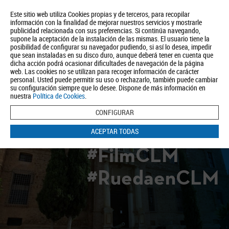
Este sitio web utiliza Cookies propias y de terceros, para recopilar
información con la finalidad de mejorar nuestros servicios y mostrarle
publicidad relacionada con sus preferencias. Si continúa navegando,
supone la aceptación de la instalación de las mismas. El usuario tiene la
posibilidad de configurar su navegador pudiendo, si así lo desea, impedir
que sean instaladas en su disco duro, aunque deberá tener en cuenta que
dicha acción podrá ocasionar dificultades de navegación de la página
Quiénes somos
Turismo
Política de Privacidad
Aviso Legal
web. Las cookies no se utilizan para recoger información de carácter
Política de Cookies
personal. Usted puede permitir su uso o rechazarlo, también puede cambiar
su configuración siempre que lo desee. Dispone de más información en
BUSCAR
nuestra
Política de Cookies
.
CONFIGURAR
ACEPTAR TODAS
#FilmCLM
#RuedaenCLM