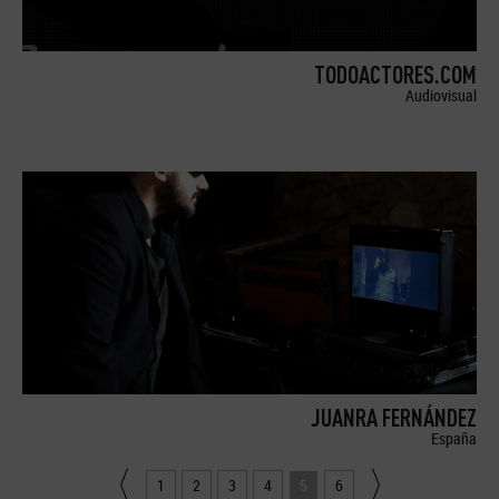
TODOACTORES.COM
Audiovisual
JUANRA FERNÁNDEZ
España
1
2
3
4
5
6