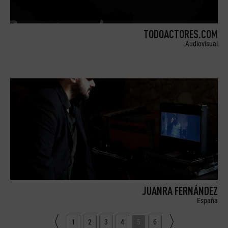
TODOACTORES.COM
Audiovisual
JUANRA FERNÁNDEZ
España
1
2
3
4
5
6