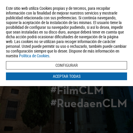
Este sitio web utiliza Cookies propias y de terceros, para recopilar
información con la finalidad de mejorar nuestros servicios y mostrarle
publicidad relacionada con sus preferencias. Si continúa navegando,
supone la aceptación de la instalación de las mismas. El usuario tiene la
posibilidad de configurar su navegador pudiendo, si así lo desea, impedir
que sean instaladas en su disco duro, aunque deberá tener en cuenta que
dicha acción podrá ocasionar dificultades de navegación de la página
Quiénes somos
Turismo
Política de Privacidad
Aviso Legal
web. Las cookies no se utilizan para recoger información de carácter
Política de Cookies
personal. Usted puede permitir su uso o rechazarlo, también puede cambiar
su configuración siempre que lo desee. Dispone de más información en
BUSCAR
nuestra
Política de Cookies
.
CONFIGURAR
ACEPTAR TODAS
#FilmCLM
#RuedaenCLM