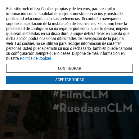
Este sitio web utiliza Cookies propias y de terceros, para recopilar
información con la finalidad de mejorar nuestros servicios y mostrarle
publicidad relacionada con sus preferencias. Si continúa navegando,
supone la aceptación de la instalación de las mismas. El usuario tiene la
posibilidad de configurar su navegador pudiendo, si así lo desea, impedir
que sean instaladas en su disco duro, aunque deberá tener en cuenta que
dicha acción podrá ocasionar dificultades de navegación de la página
Quiénes somos
Turismo
Política de Privacidad
Aviso Legal
web. Las cookies no se utilizan para recoger información de carácter
Política de Cookies
personal. Usted puede permitir su uso o rechazarlo, también puede cambiar
su configuración siempre que lo desee. Dispone de más información en
BUSCAR
nuestra
Política de Cookies
.
CONFIGURAR
ACEPTAR TODAS
#FilmCLM
#RuedaenCLM