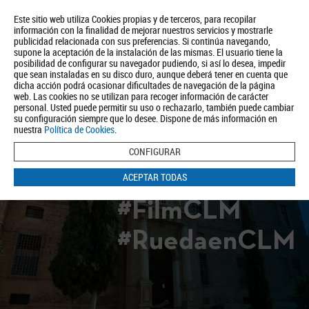
Este sitio web utiliza Cookies propias y de terceros, para recopilar
información con la finalidad de mejorar nuestros servicios y mostrarle
publicidad relacionada con sus preferencias. Si continúa navegando,
supone la aceptación de la instalación de las mismas. El usuario tiene la
posibilidad de configurar su navegador pudiendo, si así lo desea, impedir
que sean instaladas en su disco duro, aunque deberá tener en cuenta que
dicha acción podrá ocasionar dificultades de navegación de la página
Quiénes somos
Turismo
Política de Privacidad
Aviso Legal
web. Las cookies no se utilizan para recoger información de carácter
Política de Cookies
personal. Usted puede permitir su uso o rechazarlo, también puede cambiar
su configuración siempre que lo desee. Dispone de más información en
BUSCAR
nuestra
Política de Cookies
.
CONFIGURAR
ACEPTAR TODAS
#FilmCLM
#RuedaenCLM