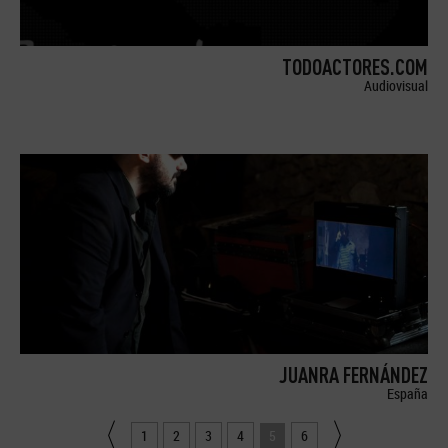
TODOACTORES.COM
Audiovisual
JUANRA FERNÁNDEZ
España
1
2
3
4
5
6