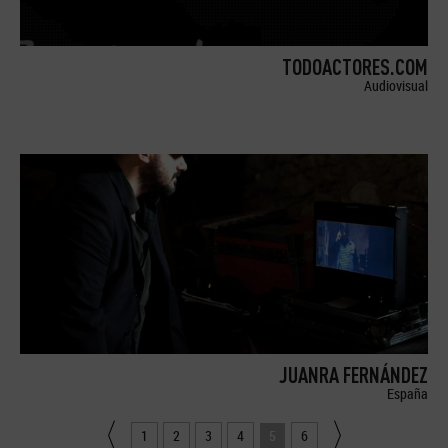
TODOACTORES.COM
Audiovisual
JUANRA FERNÁNDEZ
España
1
2
3
4
5
6