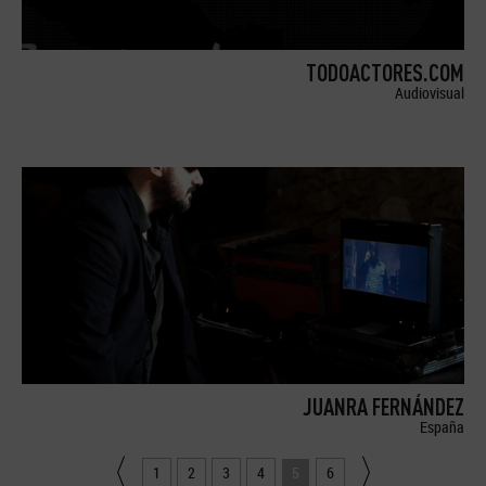
TODOACTORES.COM
Audiovisual
JUANRA FERNÁNDEZ
España
1
2
3
4
5
6