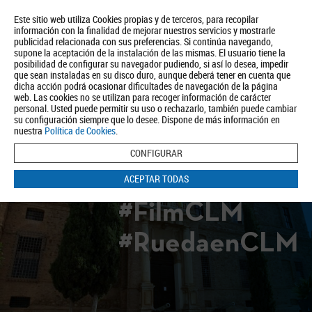
Este sitio web utiliza Cookies propias y de terceros, para recopilar
información con la finalidad de mejorar nuestros servicios y mostrarle
publicidad relacionada con sus preferencias. Si continúa navegando,
supone la aceptación de la instalación de las mismas. El usuario tiene la
posibilidad de configurar su navegador pudiendo, si así lo desea, impedir
que sean instaladas en su disco duro, aunque deberá tener en cuenta que
dicha acción podrá ocasionar dificultades de navegación de la página
Quiénes somos
Turismo
Política de Privacidad
Aviso Legal
web. Las cookies no se utilizan para recoger información de carácter
Política de Cookies
personal. Usted puede permitir su uso o rechazarlo, también puede cambiar
su configuración siempre que lo desee. Dispone de más información en
BUSCAR
nuestra
Política de Cookies
.
CONFIGURAR
ACEPTAR TODAS
#FilmCLM
#RuedaenCLM