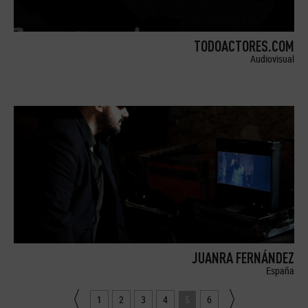
TODOACTORES.COM
Audiovisual
JUANRA FERNÁNDEZ
España
1
2
3
4
5
6