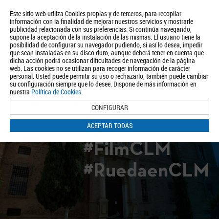
Este sitio web utiliza Cookies propias y de terceros, para recopilar
información con la finalidad de mejorar nuestros servicios y mostrarle
publicidad relacionada con sus preferencias. Si continúa navegando,
supone la aceptación de la instalación de las mismas. El usuario tiene la
posibilidad de configurar su navegador pudiendo, si así lo desea, impedir
que sean instaladas en su disco duro, aunque deberá tener en cuenta que
dicha acción podrá ocasionar dificultades de navegación de la página
Quiénes somos
Turismo
Política de Privacidad
Aviso Legal
web. Las cookies no se utilizan para recoger información de carácter
Política de Cookies
personal. Usted puede permitir su uso o rechazarlo, también puede cambiar
su configuración siempre que lo desee. Dispone de más información en
BUSCAR
nuestra
Política de Cookies
.
CONFIGURAR
ACEPTAR TODAS
#FilmCLM
#RuedaenCLM