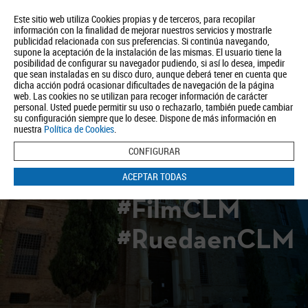
Este sitio web utiliza Cookies propias y de terceros, para recopilar
información con la finalidad de mejorar nuestros servicios y mostrarle
publicidad relacionada con sus preferencias. Si continúa navegando,
supone la aceptación de la instalación de las mismas. El usuario tiene la
posibilidad de configurar su navegador pudiendo, si así lo desea, impedir
que sean instaladas en su disco duro, aunque deberá tener en cuenta que
dicha acción podrá ocasionar dificultades de navegación de la página
Quiénes somos
Turismo
Política de Privacidad
Aviso Legal
web. Las cookies no se utilizan para recoger información de carácter
Política de Cookies
personal. Usted puede permitir su uso o rechazarlo, también puede cambiar
su configuración siempre que lo desee. Dispone de más información en
BUSCAR
nuestra
Política de Cookies
.
CONFIGURAR
ACEPTAR TODAS
#FilmCLM
#RuedaenCLM