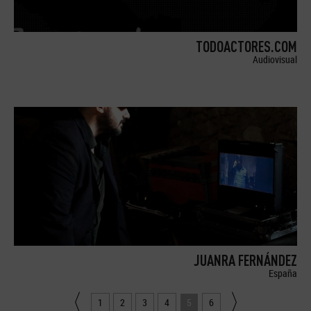
TODOACTORES.COM
Audiovisual
JUANRA FERNÁNDEZ
España
1
2
3
4
5
6