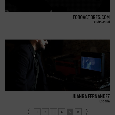
TODOACTORES.COM
Audiovisual
JUANRA FERNÁNDEZ
España
1
2
3
4
5
6