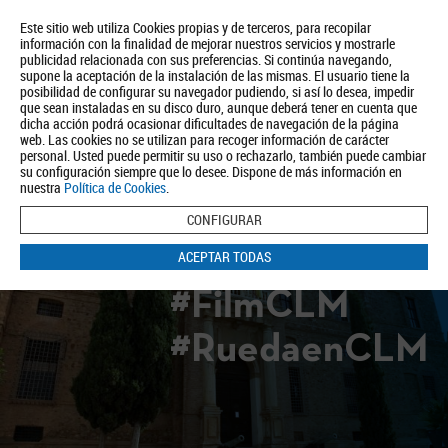
Este sitio web utiliza Cookies propias y de terceros, para recopilar
información con la finalidad de mejorar nuestros servicios y mostrarle
publicidad relacionada con sus preferencias. Si continúa navegando,
supone la aceptación de la instalación de las mismas. El usuario tiene la
posibilidad de configurar su navegador pudiendo, si así lo desea, impedir
que sean instaladas en su disco duro, aunque deberá tener en cuenta que
dicha acción podrá ocasionar dificultades de navegación de la página
Quiénes somos
Turismo
Política de Privacidad
Aviso Legal
web. Las cookies no se utilizan para recoger información de carácter
Política de Cookies
personal. Usted puede permitir su uso o rechazarlo, también puede cambiar
su configuración siempre que lo desee. Dispone de más información en
BUSCAR
nuestra
Política de Cookies
.
CONFIGURAR
ACEPTAR TODAS
#FilmCLM
#RuedaenCLM