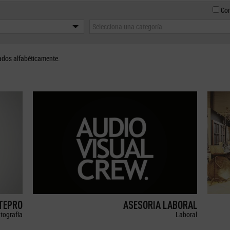
Con
Selecciona una categoría
ados alfabéticamente.
ETEPRO
ASESORIA LABORAL
tografía
Laboral