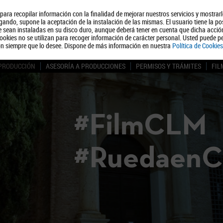
, para recopilar información con la finalidad de mejorar nuestros servicios y mostrar
Quiénes somos
Turismo
Polít
ando, supone la aceptación de la instalación de las mismas. El usuario tiene la po
ue sean instaladas en su disco duro, aunque deberá tener en cuenta que dicha acci
ookies no se utilizan para recoger información de carácter personal. Usted puede pe
ón siempre que lo desee. Dispone de más información en nuestra
Política de Cookies
 PRODUCCIÓN
ASESORÍA A PRODUCCIONES
PERMISOS Y TRÁMITES
FIL
#FilmCLM
#Ruedaen