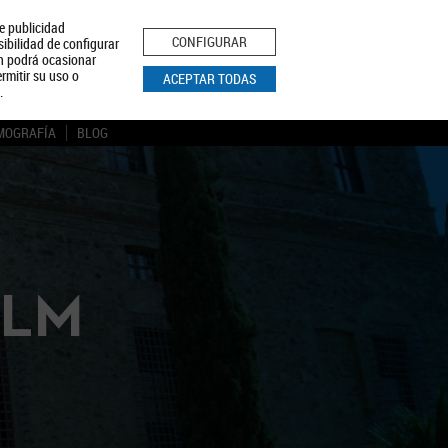
le publicidad
ica de Privacidad
Aviso Legal
Política de Cookies
CONFIGURAR
sibilidad de configurar
ón podrá ocasionar
BUSCAR
rmitir su uso o
ACEPTAR TODAS
.
MOGRAFÍA
BLOG
CLM