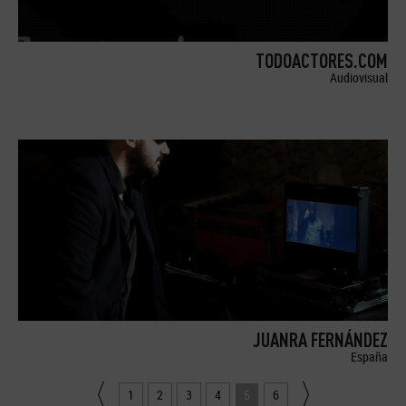
TODOACTORES.COM
Audiovisual
JUANRA FERNÁNDEZ
España
1
2
3
4
5
6