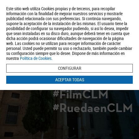
Este sitio web utiliza Cookies propias y de terceros, para recopilar
información con la finalidad de mejorar nuestros servicios y mostrarle
publicidad relacionada con sus preferencias. Si continúa navegando,
supone la aceptación de la instalación de las mismas. El usuario tiene la
posibilidad de configurar su navegador pudiendo, si así lo desea, impedir
que sean instaladas en su disco duro, aunque deberá tener en cuenta que
dicha acción podrá ocasionar dificultades de navegación de la página
Quiénes somos
Turismo
Política de Privacidad
Aviso Legal
web. Las cookies no se utilizan para recoger información de carácter
Política de Cookies
personal. Usted puede permitir su uso o rechazarlo, también puede cambiar
su configuración siempre que lo desee. Dispone de más información en
BUSCAR
nuestra
Política de Cookies
.
CONFIGURAR
ACEPTAR TODAS
#FilmCLM
#RuedaenCLM