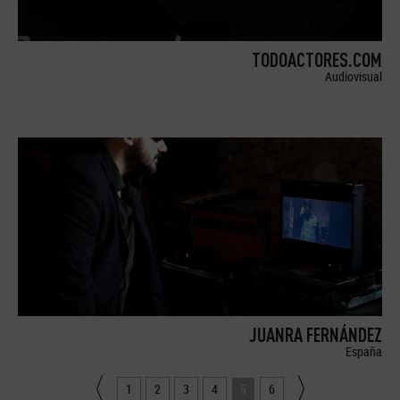
TODOACTORES.COM
Audiovisual
JUANRA FERNÁNDEZ
España
1
2
3
4
5
6