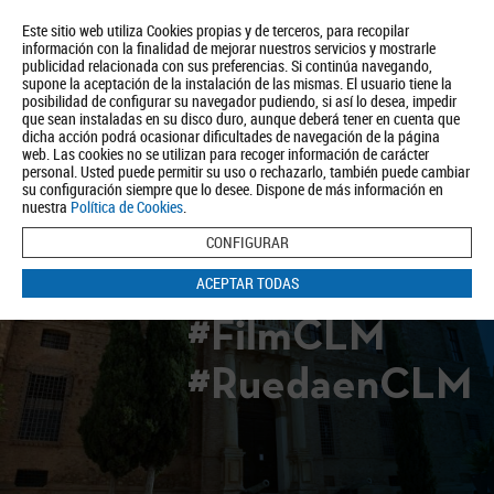
Este sitio web utiliza Cookies propias y de terceros, para recopilar
información con la finalidad de mejorar nuestros servicios y mostrarle
publicidad relacionada con sus preferencias. Si continúa navegando,
supone la aceptación de la instalación de las mismas. El usuario tiene la
posibilidad de configurar su navegador pudiendo, si así lo desea, impedir
que sean instaladas en su disco duro, aunque deberá tener en cuenta que
dicha acción podrá ocasionar dificultades de navegación de la página
Quiénes somos
Turismo
Política de Privacidad
Aviso Legal
web. Las cookies no se utilizan para recoger información de carácter
Política de Cookies
personal. Usted puede permitir su uso o rechazarlo, también puede cambiar
su configuración siempre que lo desee. Dispone de más información en
BUSCAR
nuestra
Política de Cookies
.
CONFIGURAR
ACEPTAR TODAS
#FilmCLM
#RuedaenCLM