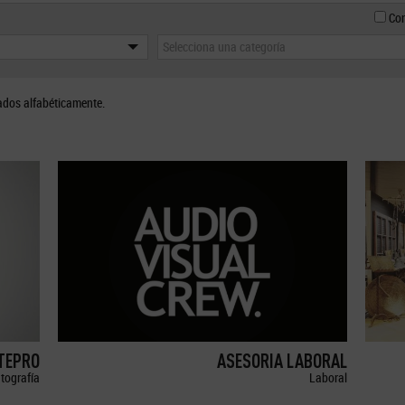
Con
Selecciona una categoría
ados alfabéticamente.
ETEPRO
ASESORIA LABORAL
tografía
Laboral