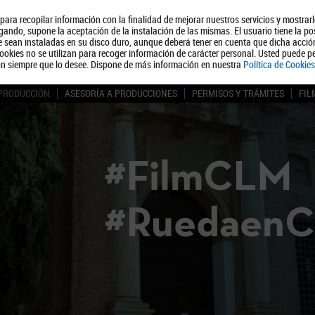
, para recopilar información con la finalidad de mejorar nuestros servicios y mostrar
Quiénes somos
Turismo
Polít
ando, supone la aceptación de la instalación de las mismas. El usuario tiene la po
ue sean instaladas en su disco duro, aunque deberá tener en cuenta que dicha acci
ookies no se utilizan para recoger información de carácter personal. Usted puede pe
ón siempre que lo desee. Dispone de más información en nuestra
Política de Cookies
 PRODUCCIÓN
ASESORÍA A PRODUCCIONES
PERMISOS Y TRÁMITES
FIL
#FilmCLM
#Ruedaen