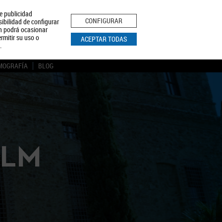
le publicidad
ica de Privacidad
Aviso Legal
Política de Cookies
CONFIGURAR
sibilidad de configurar
ón podrá ocasionar
BUSCAR
rmitir su uso o
ACEPTAR TODAS
.
MOGRAFÍA
BLOG
CLM