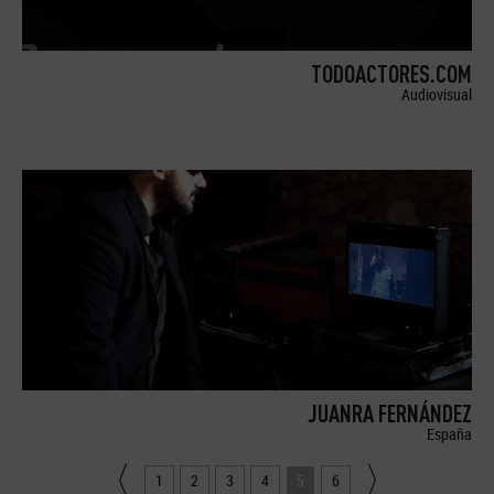
TODOACTORES.COM
Audiovisual
JUANRA FERNÁNDEZ
España
1
2
3
4
5
6