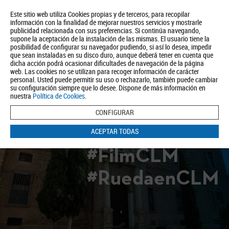
Este sitio web utiliza Cookies propias y de terceros, para recopilar
información con la finalidad de mejorar nuestros servicios y mostrarle
publicidad relacionada con sus preferencias. Si continúa navegando,
supone la aceptación de la instalación de las mismas. El usuario tiene la
posibilidad de configurar su navegador pudiendo, si así lo desea, impedir
que sean instaladas en su disco duro, aunque deberá tener en cuenta que
dicha acción podrá ocasionar dificultades de navegación de la página
Quiénes somos
Turismo
Política de Privacidad
Aviso Legal
web. Las cookies no se utilizan para recoger información de carácter
Política de Cookies
personal. Usted puede permitir su uso o rechazarlo, también puede cambiar
su configuración siempre que lo desee. Dispone de más información en
BUSCAR
nuestra
Política de Cookies
.
CONFIGURAR
ACEPTAR TODAS
#FilmCLM
#RuedaenCLM