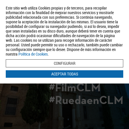
Este sitio web utiliza Cookies propias y de terceros, para recopilar
información con la finalidad de mejorar nuestros servicios y mostrarle
publicidad relacionada con sus preferencias. Si continúa navegando,
supone la aceptación de la instalación de las mismas. El usuario tiene la
posibilidad de configurar su navegador pudiendo, si así lo desea, impedir
que sean instaladas en su disco duro, aunque deberá tener en cuenta que
dicha acción podrá ocasionar dificultades de navegación de la página
Quiénes somos
Turismo
Política de Privacidad
Aviso Legal
web. Las cookies no se utilizan para recoger información de carácter
Política de Cookies
personal. Usted puede permitir su uso o rechazarlo, también puede cambiar
su configuración siempre que lo desee. Dispone de más información en
BUSCAR
nuestra
Política de Cookies
.
CONFIGURAR
ACEPTAR TODAS
#FilmCLM
#RuedaenCLM