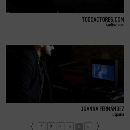
TODOACTORES.COM
Audiovisual
JUANRA FERNÁNDEZ
España
1
2
3
4
5
6