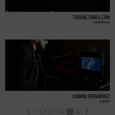
TODOACTORES.COM
Audiovisual
JUANRA FERNÁNDEZ
España
1
2
3
4
5
6