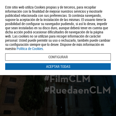
Este sitio web utiliza Cookies propias y de terceros, para recopilar
información con la finalidad de mejorar nuestros servicios y mostrarle
publicidad relacionada con sus preferencias. Si continúa navegando,
supone la aceptación de la instalación de las mismas. El usuario tiene la
posibilidad de configurar su navegador pudiendo, si así lo desea, impedir
que sean instaladas en su disco duro, aunque deberá tener en cuenta que
dicha acción podrá ocasionar dificultades de navegación de la página
Quiénes somos
Turismo
Política de Privacidad
Aviso Legal
web. Las cookies no se utilizan para recoger información de carácter
Política de Cookies
personal. Usted puede permitir su uso o rechazarlo, también puede cambiar
su configuración siempre que lo desee. Dispone de más información en
BUSCAR
nuestra
Política de Cookies
.
CONFIGURAR
ACEPTAR TODAS
#FilmCLM
#RuedaenCLM