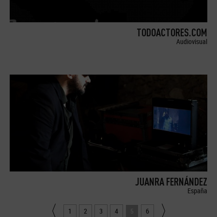
TODOACTORES.COM
Audiovisual
JUANRA FERNÁNDEZ
España
1
2
3
4
5
6