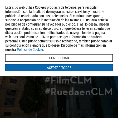
Este sitio web utiliza Cookies propias y de terceros, para recopilar
información con la finalidad de mejorar nuestros servicios y mostrarle
publicidad relacionada con sus preferencias. Si continúa navegando,
supone la aceptación de la instalación de las mismas. El usuario tiene la
posibilidad de configurar su navegador pudiendo, si así lo desea, impedir
que sean instaladas en su disco duro, aunque deberá tener en cuenta que
dicha acción podrá ocasionar dificultades de navegación de la página
Quiénes somos
Turismo
Política de Privacidad
Aviso Legal
web. Las cookies no se utilizan para recoger información de carácter
Política de Cookies
personal. Usted puede permitir su uso o rechazarlo, también puede cambiar
su configuración siempre que lo desee. Dispone de más información en
BUSCAR
nuestra
Política de Cookies
.
CONFIGURAR
ACEPTAR TODAS
#FilmCLM
#RuedaenCLM