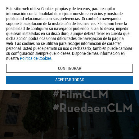
Este sitio web utiliza Cookies propias y de terceros, para recopilar
información con la finalidad de mejorar nuestros servicios y mostrarle
publicidad relacionada con sus preferencias. Si continúa navegando,
supone la aceptación de la instalación de las mismas. El usuario tiene la
posibilidad de configurar su navegador pudiendo, si así lo desea, impedir
que sean instaladas en su disco duro, aunque deberá tener en cuenta que
dicha acción podrá ocasionar dificultades de navegación de la página
Quiénes somos
Turismo
Política de Privacidad
Aviso Legal
web. Las cookies no se utilizan para recoger información de carácter
Política de Cookies
personal. Usted puede permitir su uso o rechazarlo, también puede cambiar
su configuración siempre que lo desee. Dispone de más información en
BUSCAR
nuestra
Política de Cookies
.
CONFIGURAR
ACEPTAR TODAS
#FilmCLM
#RuedaenCLM