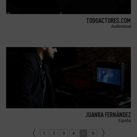
TODOACTORES.COM
Audiovisual
JUANRA FERNÁNDEZ
España
1
2
3
4
5
6