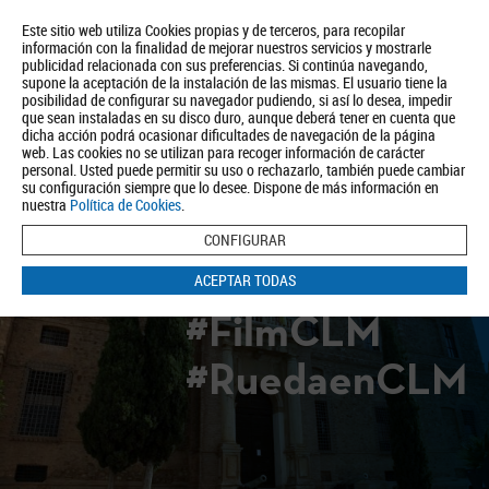
Este sitio web utiliza Cookies propias y de terceros, para recopilar
información con la finalidad de mejorar nuestros servicios y mostrarle
publicidad relacionada con sus preferencias. Si continúa navegando,
supone la aceptación de la instalación de las mismas. El usuario tiene la
posibilidad de configurar su navegador pudiendo, si así lo desea, impedir
que sean instaladas en su disco duro, aunque deberá tener en cuenta que
dicha acción podrá ocasionar dificultades de navegación de la página
Quiénes somos
Turismo
Política de Privacidad
Aviso Legal
web. Las cookies no se utilizan para recoger información de carácter
Política de Cookies
personal. Usted puede permitir su uso o rechazarlo, también puede cambiar
su configuración siempre que lo desee. Dispone de más información en
BUSCAR
nuestra
Política de Cookies
.
CONFIGURAR
ACEPTAR TODAS
#FilmCLM
#RuedaenCLM