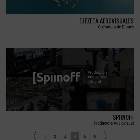
EJEZETA AEROVISUALES
Operadora de Drones
SPIINOFF
Productora Audiovisual
1
2
3
4
5
6