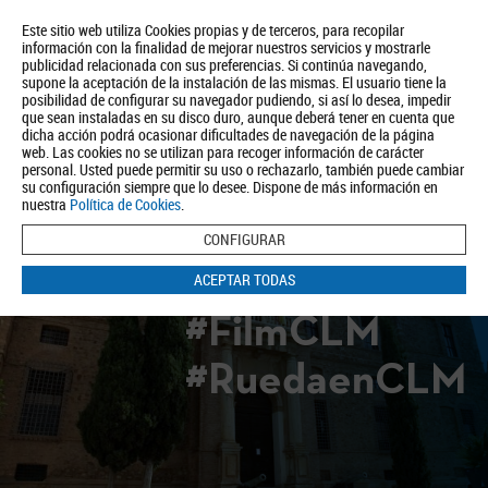
Este sitio web utiliza Cookies propias y de terceros, para recopilar
información con la finalidad de mejorar nuestros servicios y mostrarle
publicidad relacionada con sus preferencias. Si continúa navegando,
supone la aceptación de la instalación de las mismas. El usuario tiene la
posibilidad de configurar su navegador pudiendo, si así lo desea, impedir
que sean instaladas en su disco duro, aunque deberá tener en cuenta que
dicha acción podrá ocasionar dificultades de navegación de la página
Quiénes somos
Turismo
Política de Privacidad
Aviso Legal
web. Las cookies no se utilizan para recoger información de carácter
Política de Cookies
personal. Usted puede permitir su uso o rechazarlo, también puede cambiar
su configuración siempre que lo desee. Dispone de más información en
BUSCAR
nuestra
Política de Cookies
.
CONFIGURAR
ACEPTAR TODAS
#FilmCLM
#RuedaenCLM