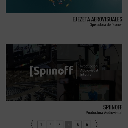
EJEZETA AEROVISUALES
Operadora de Drones
SPIINOFF
Productora Audiovisual
1
2
3
4
5
6