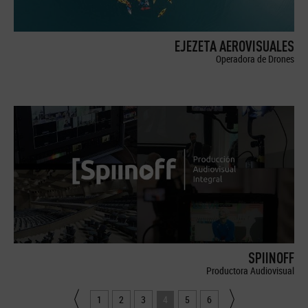
EJEZETA AEROVISUALES
Operadora de Drones
SPIINOFF
Productora Audiovisual
1
2
3
4
5
6