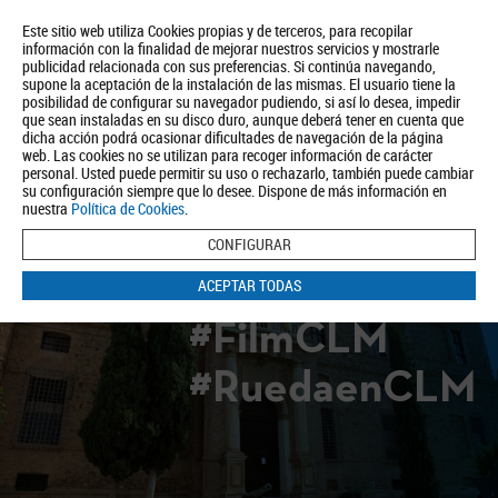
Este sitio web utiliza Cookies propias y de terceros, para recopilar
información con la finalidad de mejorar nuestros servicios y mostrarle
publicidad relacionada con sus preferencias. Si continúa navegando,
supone la aceptación de la instalación de las mismas. El usuario tiene la
posibilidad de configurar su navegador pudiendo, si así lo desea, impedir
que sean instaladas en su disco duro, aunque deberá tener en cuenta que
dicha acción podrá ocasionar dificultades de navegación de la página
Quiénes somos
Turismo
Política de Privacidad
Aviso Legal
web. Las cookies no se utilizan para recoger información de carácter
Política de Cookies
personal. Usted puede permitir su uso o rechazarlo, también puede cambiar
su configuración siempre que lo desee. Dispone de más información en
BUSCAR
nuestra
Política de Cookies
.
CONFIGURAR
ACEPTAR TODAS
#FilmCLM
#RuedaenCLM